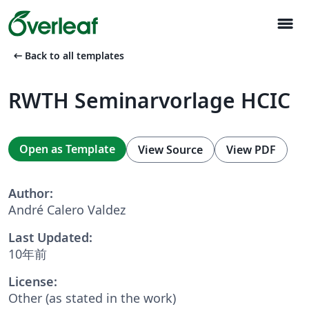
menu
arrow_left_alt
Back to all templates
RWTH Seminarvorlage HCIC
Open as Template
View Source
View PDF
Author:
André Calero Valdez
Last Updated:
10年前
License:
Other (as stated in the work)