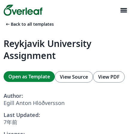
menu
arrow_left_alt
Back to all templates
Reykjavik University
Assignment
Open as Template
View Source
View PDF
Author:
Egill Anton Hlöðversson
Last Updated:
7年前
License: