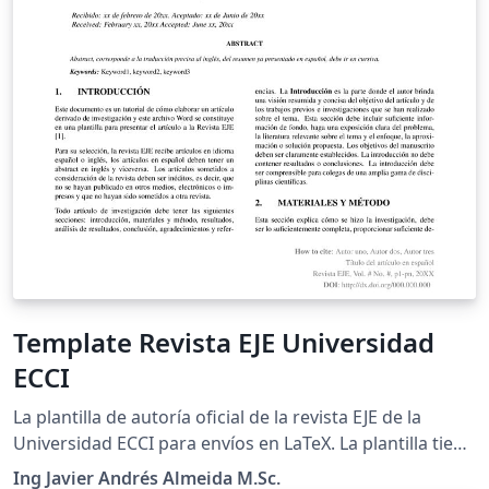
Template Revista EJE Universidad
ECCI
La plantilla de autoría oficial de la revista EJE de la
Universidad ECCI para envíos en LaTeX. La plantilla tiene
un primer enfoque de contenido con un formato
Ing Javier Andrés Almeida M.Sc.