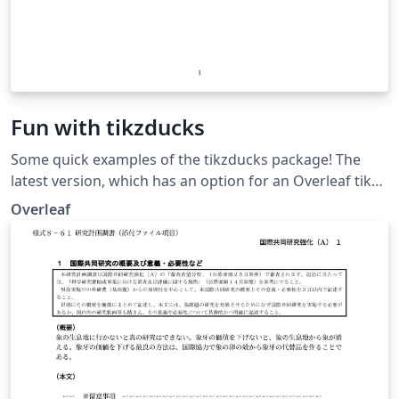
Fun with tikzducks
Some quick examples of the tikzducks package! The
latest version, which has an option for an Overleaf tikz,
can be obtained from Sam Carter's Github repository.
Overleaf