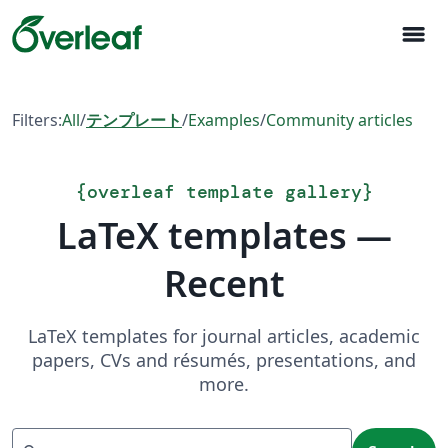
menu
Filters:
All
/
テンプレート
/
Examples
/
Community articles
{
overleaf template gallery
}
LaTeX templates —
Recent
LaTeX templates for journal articles, academic
papers, CVs and résumés, presentations, and
more.
Search