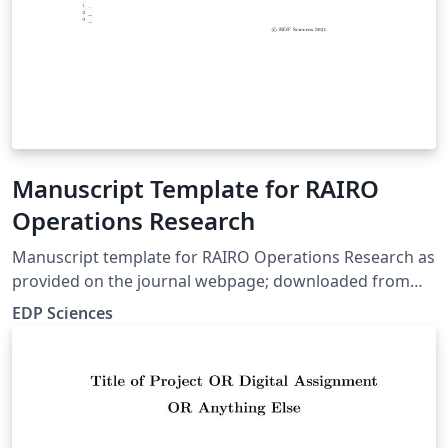
Manuscript Template for RAIRO
Operations Research
Manuscript template for RAIRO Operations Research as
provided on the journal webpage; downloaded from
the journal's FTP site on 16 March, 2019.
EDP Sciences