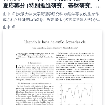
夏応募分 (特別推進研究、基盤研究、挑
戦的研究、若手研究) | 国際共同研究加
山中 卓 (大阪大学 大学院理学研究科 物理学専攻)先生が作
速基金（国際共同研究強化(A)）(2022
成された科研費LaTeXを、坂東 慶太 (名古屋学院大学) が了
承を得てテンプレート登録しています。 詳細はこちら↓を
年度用) | 2022.07.01
山中 卓
ご確認ください。 http://osksn2.hep.sci.osaka-
u.ac.jp/~taku/kakenhiLaTeX/