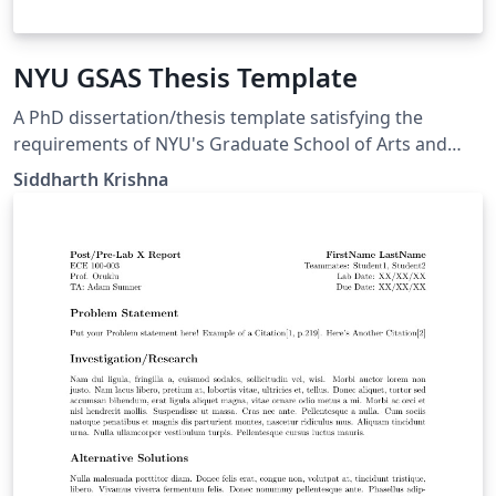
NYU GSAS Thesis Template
A PhD dissertation/thesis template satisfying the
requirements of NYU's Graduate School of Arts and
Sciences (as of 2019). This is based on a template by
Siddharth Krishna
José Koiller (2007-2008).