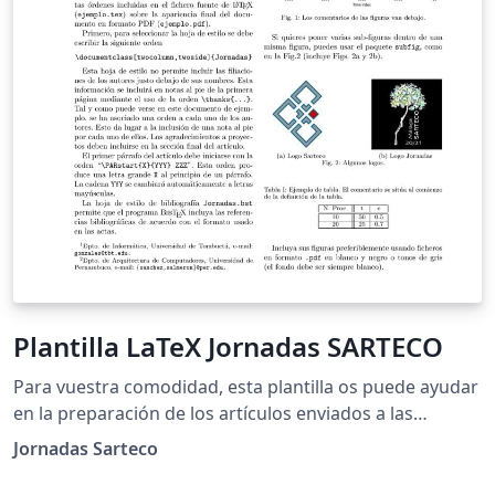
Plantilla LaTeX Jornadas SARTECO
Para vuestra comodidad, esta plantilla os puede ayudar
en la preparación de los artículos enviados a las
Jornadas de Paralelismo y a las Jornadas de
Jornadas Sarteco
Computación Empotrada y Reconfigurable.