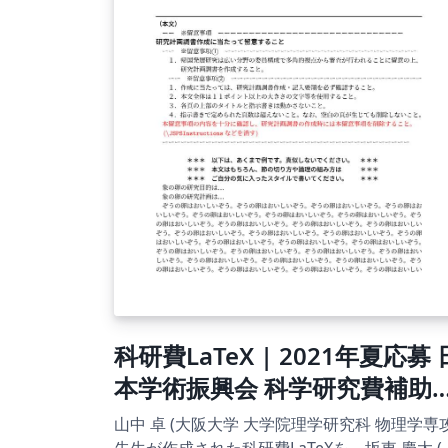
科研費LaTeX | 2021年夏応募 
本学術振興会 科学研究費補助
| 国際共同研究加速基金（帰国
山中 卓 (大阪大学 大学院理学研究科 物理学専攻
先生が作成された科研費LaTeXを、坂東 慶太 (