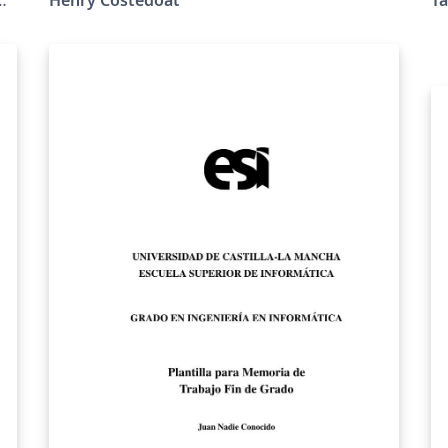
rendu... Il est adapté à chaque école (tous les
し
logos sont disponibles). De plus, un logo de
l'université Paris-Saclay y est disoponible.