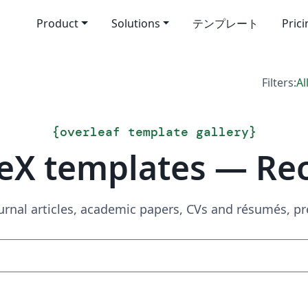
Product
Solutions
テンプレート
Pric
Filters:
Al
{
overleaf template gallery
}
eX templates — Re
urnal articles, academic papers, CVs and résumés, p
Search