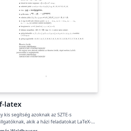
f-latex
gítség azoknak az SZTE-s
llgatóknak, akik a házi feladatokat LaTeX-
n szeretnék elkészíteni.
amás Waldhauser