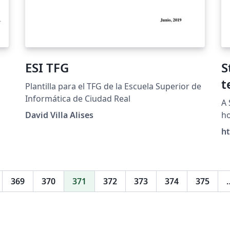
ESI TFG
S
t
Plantilla para el TFG de la Escuela Superior de
Informática de Ciudad Real
A 
David Villa Alises
ho
ht
369
370
371
372
373
374
375