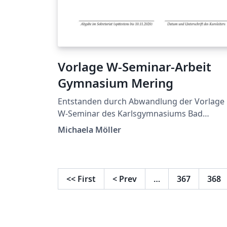
Vorlage W-Seminar-Arbeit
Gymnasium Mering
Entstanden durch Abwandlung der Vorlage
W-Seminar des Karlsgymnasiums Bad
Reichenhall von Dr. Markus Woski.
Michaela Möller
<<
First
<
Prev
…
367
368