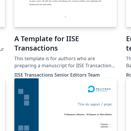
A Template for IISE
E
Transactions
t
ur
This template is for authors who are
Th
preparing a manuscript for IISE Transactions
Ba
using the LaTeX document preparation
he
IISE Transactions Senior Editors Team
R
system. Please check “Instructions for
May 2022
authors” on IISE Transactions’ website for
co
additional information.