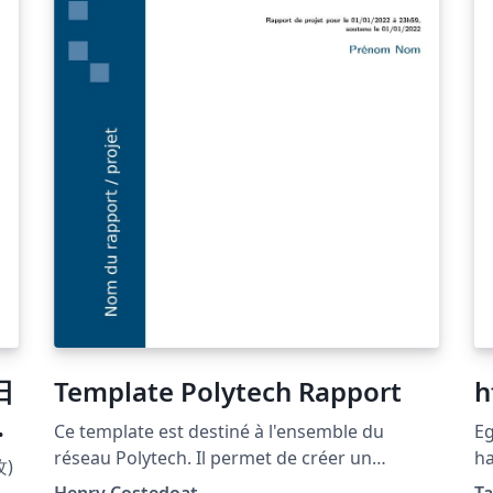
日
Template Polytech Rapport
h
金
Ce template est destiné à l'ensemble du
Egy kis se
réseau Polytech. Il permet de créer un
ha
)
document comme un rapport, compte-
be
名
Henry Costedoat
T