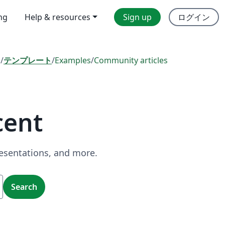
ing
Help & resources
Sign up
ログイン
l
/
テンプレート
/
Examples
/
Community articles
cent
resentations, and more.
Search