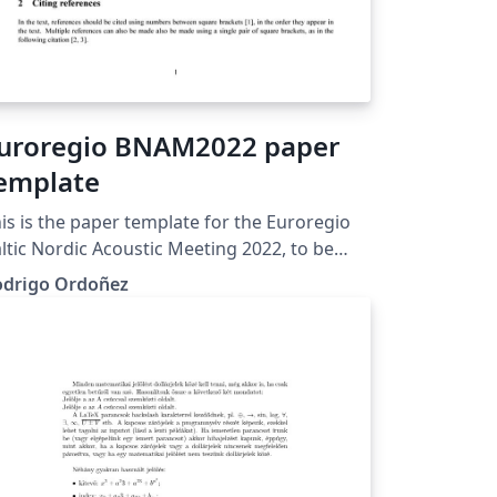
uroregio BNAM2022 paper
emplate
is is the paper template for the Euroregio
ltic Nordic Acoustic Meeting 2022, to be
ld in Aalborg, Denmark from 9th-11th of
odrigo Ordoñez
. The template uses the XeLaTeX
mpiler.