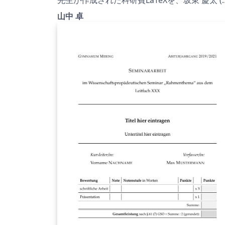
発展研究）(2021年度用) |
古屋学院大学) が了承を得てテンプレート登録
2021.07.01
山中 卓
ています。 詳細はこちら↓をご確認ください。
http://osksn2.hep.sci.osaka-
u.ac.jp/~taku/kakenhiLaTeX/