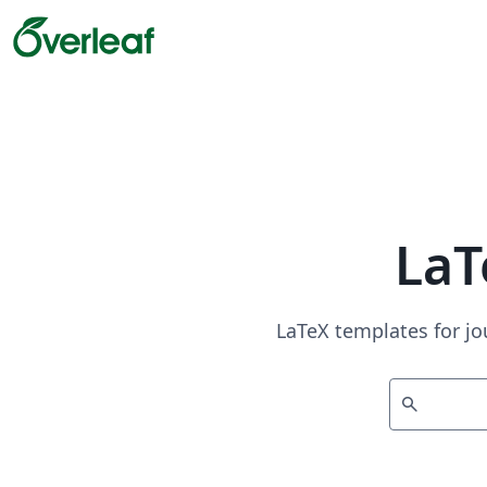
LaT
LaTeX templates for jo
search