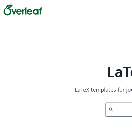
LaT
LaTeX templates for jo
search