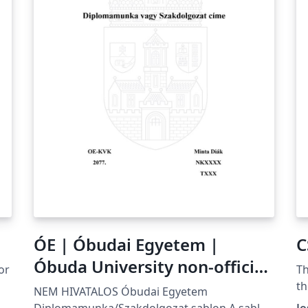
ÓE | Óbudai Egyetem |
C
Óbuda University non-official
or
Th
thesis template v1.0
th
NEM HIVATALOS Óbudai Egyetem
Co
Diplomamunka/Szakdolgozat sablon A sablon
Jo