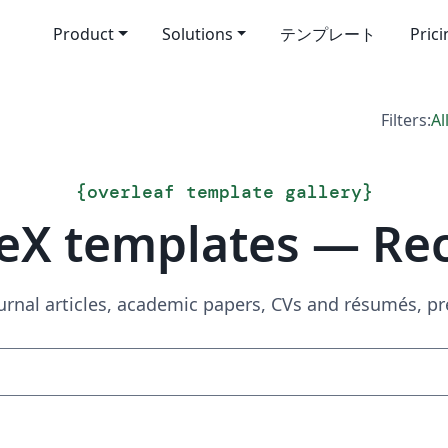
Product
Solutions
テンプレート
Pric
Filters:
Al
{
overleaf template gallery
}
eX templates — Re
urnal articles, academic papers, CVs and résumés, p
Search