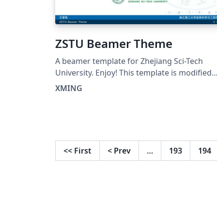
ZSTU Beamer Theme
A beamer template for Zhejiang Sci-Tech
University. Enjoy! This template is modified
from this template.
XMING
<<
First
<
Prev
…
193
194