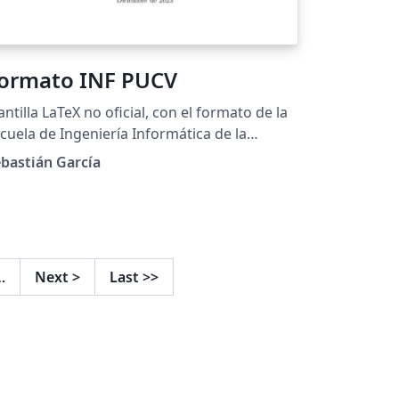
ormato INF PUCV
antilla LaTeX no oficial, con el formato de la
cuela de Ingeniería Informática de la
ntificia Universidad Católica de Valparaíso.
bastián García
…
Next
>
Last
>>