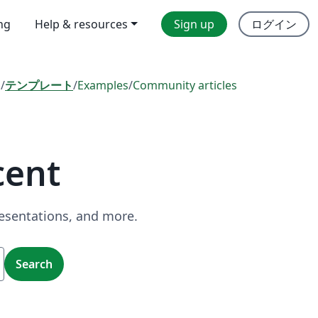
ing
Help & resources
Sign up
ログイン
l
/
テンプレート
/
Examples
/
Community articles
cent
resentations, and more.
Search