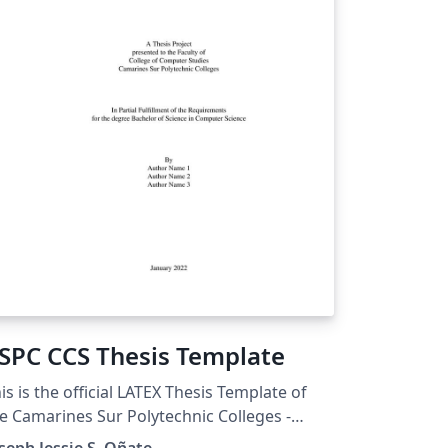
SPC CCS Thesis Template
is is the official LATEX Thesis Template of
e Camarines Sur Polytechnic Colleges -
llege of Computer Studies.
seph Jessie S. Oñate