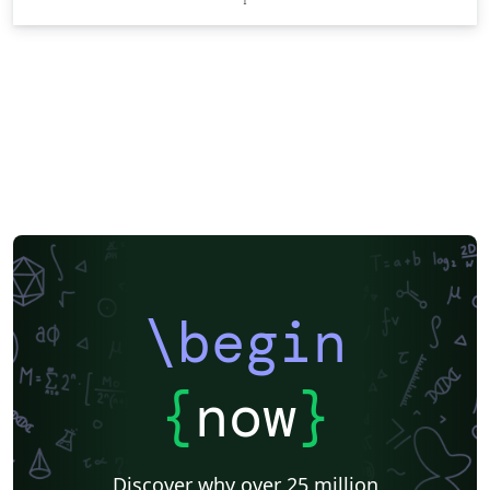
\begin
{
now
}
Discover why over 25 million