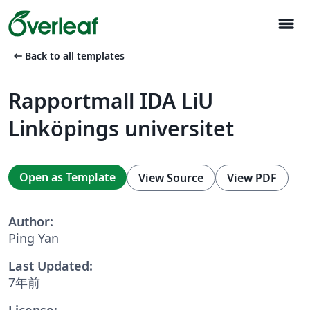
menu
arrow_left_alt
Back to all templates
Rapportmall IDA LiU
Linköpings universitet
Open as Template
View Source
View PDF
Author:
Ping Yan
Last Updated:
7年前
License: