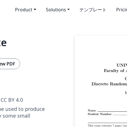
Product
Solutions
テンプレート
Pric
te
ew PDF
CC BY 4.0
be used to produce
y some small