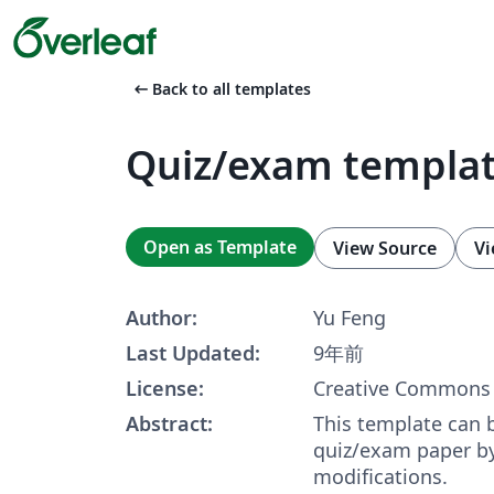
arrow_left_alt
Back to all templates
Quiz/exam templa
Open as Template
View Source
Vi
Author:
Yu Feng
Last Updated:
9年前
License:
Creative Commons 
Abstract:
This template can 
quiz/exam paper b
modifications.