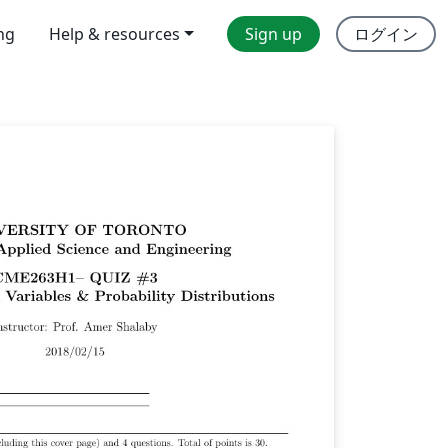
ing
Help & resources
Sign up
ログイン