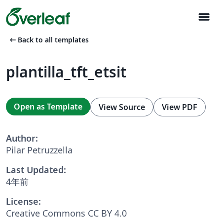
menu
arrow_left_alt
Back to all templates
plantilla_tft_etsit
Open as Template
View Source
View PDF
Author:
Pilar Petruzzella
Last Updated:
4年前
License:
Creative Commons CC BY 4.0