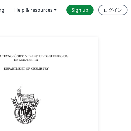
ing
Help & resources
Sign up
ログイン