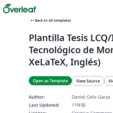
arrow_left_alt
Back to all templates
Plantilla Tesis LCQ
Tecnológico de Mon
XeLaTeX, Inglés)
Open as Template
View Source
Vi
Author:
Daniel Celis Garza
Last Updated:
11年前
License:
Creative Commons 