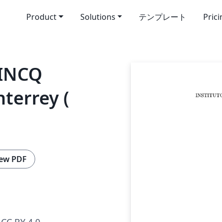
Product
Solutions
テンプレート
Pric
/INCQ
terrey (
ew PDF
CC BY 4.0