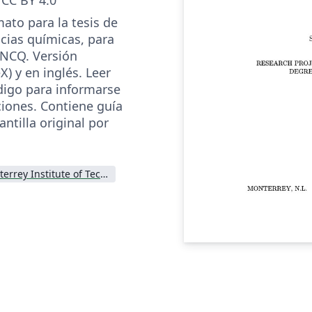
mato para la tesis de
ncias químicas, para
INCQ. Versión
X) y en inglés. Leer
igo para informarse
ciones. Contiene guía
antilla original por
Monterrey Institute of Technology and Higher Education