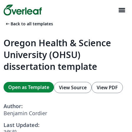
menu
arrow_left_alt
Back to all templates
Oregon Health & Science
University (OHSU)
dissertation template
Open as Template
View Source
View PDF
Author:
Benjamin Cordier
Last Updated:
3年前