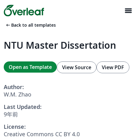
menu
arrow_left_alt
Back to all templates
NTU Master Dissertation
Open as Template
View Source
View PDF
Author:
W.M. Zhao
Last Updated:
9年前
License:
Creative Commons CC BY 4.0