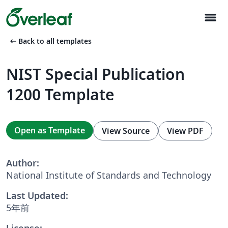
menu
arrow_left_alt
Back to all templates
NIST Special Publication
1200 Template
Open as Template
View Source
View PDF
Author:
National Institute of Standards and Technology
Last Updated:
5年前
License: