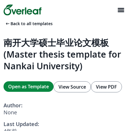
menu
arrow_left_alt
Back to all templates
南开大学硕士毕业论文模板
(Master thesis template for
Nankai University)
Open as Template
View Source
View PDF
Author:
None
Last Updated:
4年前