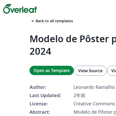
arrow_left_alt
Back to all templates
Modelo de Pôster p
2024
Open as Template
View Source
Vi
Author:
Leonardo Ramalho
Last Updated:
2年前
License:
Creative Commons 
Abstract:
Modelo de Pôster p