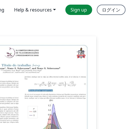
ing
Help & resources
Sign up
ログイン