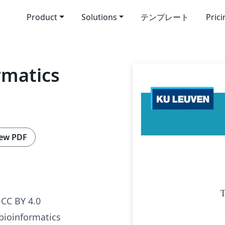
Product
Solutions
テンプレート
Pric
rmatics
ew PDF
CC BY 4.0
 bioinformatics