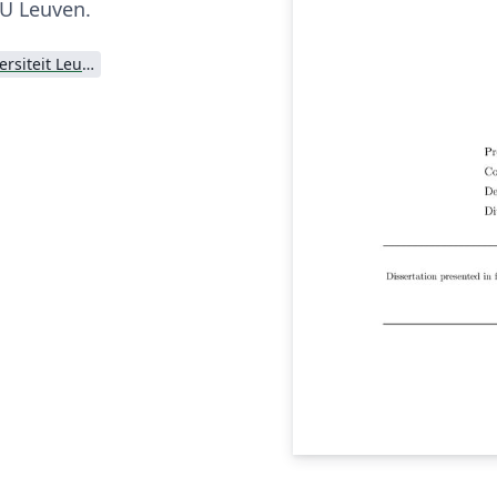
KU Leuven.
Katholieke Universiteit Leuven (KU Leuven)