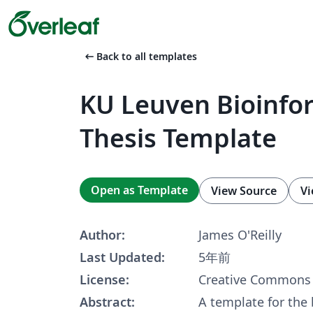
arrow_left_alt
Back to all templates
KU Leuven Bioinfo
Thesis Template
Open as Template
View Source
Vi
Author:
James O'Reilly
Last Updated:
5年前
License:
Creative Commons 
Abstract:
A template for the