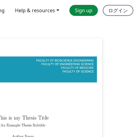
ing
Help & resources
Sign up
ログイン