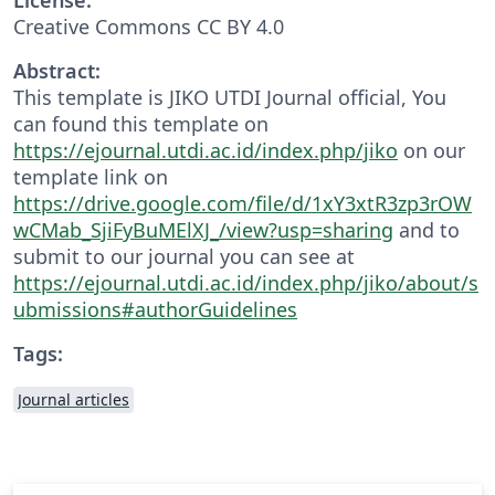
Creative Commons CC BY 4.0
Abstract:
This template is JIKO UTDI Journal official, You
can found this template on
https://ejournal.utdi.ac.id/index.php/jiko
on our
template link on
https://drive.google.com/file/d/1xY3xtR3zp3rOW
wCMab_SjiFyBuMElXJ_/view?usp=sharing
and to
submit to our journal you can see at
https://ejournal.utdi.ac.id/index.php/jiko/about/s
ubmissions#authorGuidelines
Tags:
Journal articles