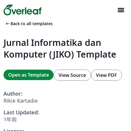
menu
arrow_left_alt
Back to all templates
Jurnal Informatika dan
Komputer (JIKO) Template
Open as Template
View Source
View PDF
Author:
Rikie Kartadie
Last Updated:
1年前
License: