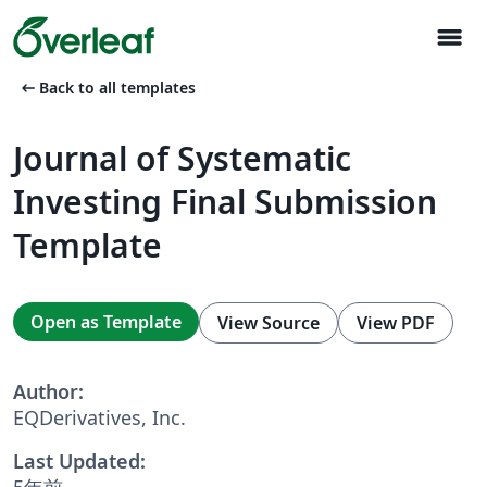
menu
arrow_left_alt
Back to all templates
Journal of Systematic
Investing Final Submission
Template
Open as Template
View Source
View PDF
Author:
EQDerivatives, Inc.
Last Updated:
5年前