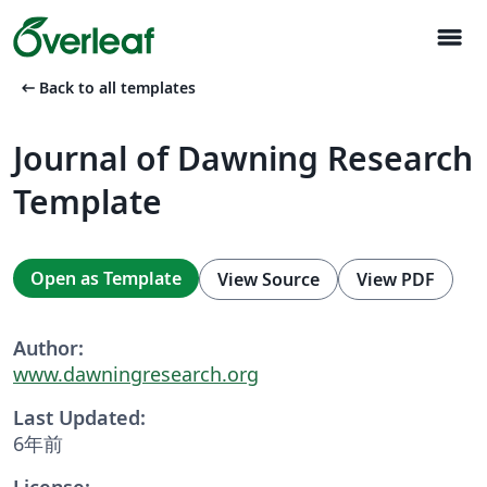
menu
arrow_left_alt
Back to all templates
Journal of Dawning Research
Template
Open as Template
View Source
View PDF
Author:
www.dawningresearch.org
Last Updated:
6年前
License: