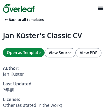
menu
arrow_left_alt
Back to all templates
Jan Küster's Classic CV
Open as Template
View Source
View PDF
Author:
Jan Küster
Last Updated:
7年前
License:
Other (as stated in the work)