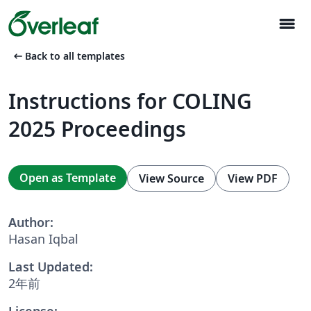
menu
arrow_left_alt
Back to all templates
Instructions for COLING
2025 Proceedings
Open as Template
View Source
View PDF
Author:
Hasan Iqbal
Last Updated:
2年前
License: