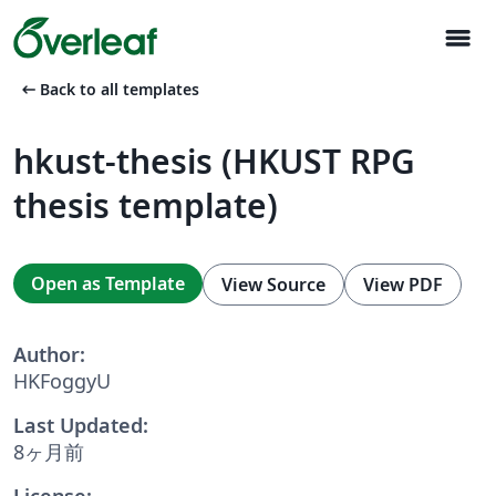
menu
arrow_left_alt
Back to all templates
hkust-thesis (HKUST RPG
thesis template)
Open as Template
View Source
View PDF
Author:
HKFoggyU
Last Updated:
8ヶ月前
License: