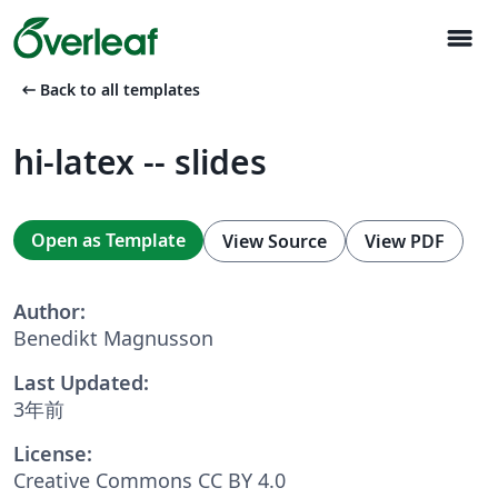
menu
arrow_left_alt
Back to all templates
hi-latex -- slides
Open as Template
View Source
View PDF
Author:
Benedikt Magnusson
Last Updated:
3年前
License:
Creative Commons CC BY 4.0