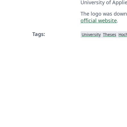
University of Appli
The logo was down
official website
.
Tags:
University
Theses
Hoch