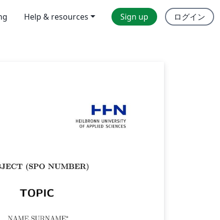
ing
Help & resources
Sign up
ログイン