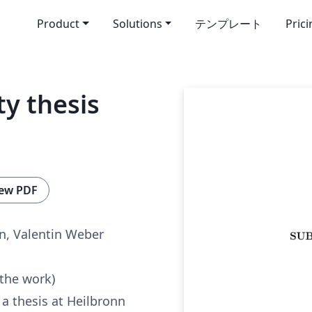
Product
Solutions
テンプレート
Pric
ty thesis
ew PDF
ern, Valentin Weber
 the work)
a thesis at Heilbronn