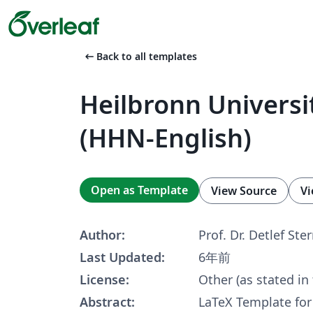
arrow_left_alt
Back to all templates
Heilbronn Universi
(HHN-English)
Open as Template
View Source
Vi
Author:
Prof. Dr. Detlef St
Last Updated:
6年前
License:
Other (as stated in
Abstract:
LaTeX Template for 