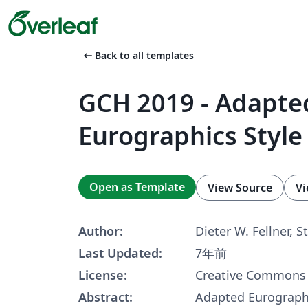
arrow_left_alt
Back to all templates
GCH 2019 - Adapte
Eurographics Style
Open as Template
View Source
Vi
Author:
Dieter W. Fellner, 
Last Updated:
7年前
License:
Creative Commons 
Abstract:
Adapted Eurographi