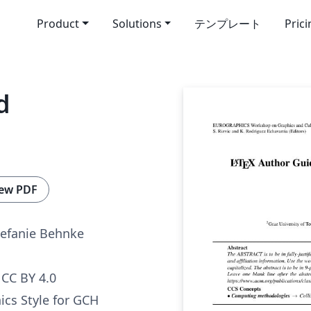
Product
Solutions
テンプレート
Pric
d
ew PDF
Stefanie Behnke
CC BY 4.0
cs Style for GCH