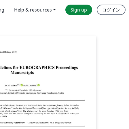
ing
Help & resources
Sign up
ログイン