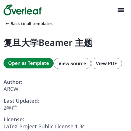
menu
arrow_left_alt
Back to all templates
复旦大学Beamer 主题
Open as Template
View Source
View PDF
Author:
ARCW
Last Updated:
2年前
License:
LaTeX Project Public License 1.3c