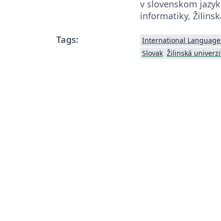
v slovenskom jazyku
informatiky, Žilinsk
Tags:
International Language
Slovak
Žilinská univerzi