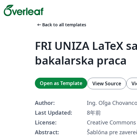
arrow_left_alt
Back to all templates
FRI UNIZA LaTeX sa
bakalarska praca
Open as Template
View Source
Vi
Author:
Ing. Oľga Chovanc
Last Updated:
8年前
License:
Creative Commons 
Abstract:
Šablóna pre zavere