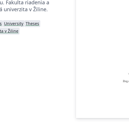
. Fakulta riadenia a
á univerzita v Žiline.
s
University
Theses
ta v Žiline