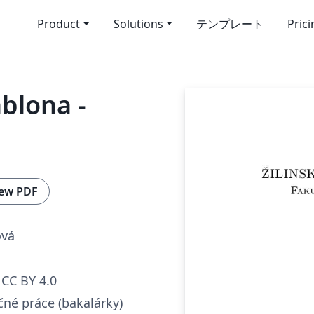
Product
Solutions
テンプレート
Pric
blona -
ew PDF
ová
CC BY 4.0
čné práce (bakalárky)