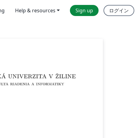
ing
Help & resources
Sign up
ログイン