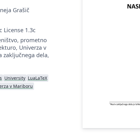
neja Grašič
c License 1.3c
eništvo, prometno
tekturo, Univerza v
a zaključnega dela,
s
University
LuaLaTeX
erza v Mariboru