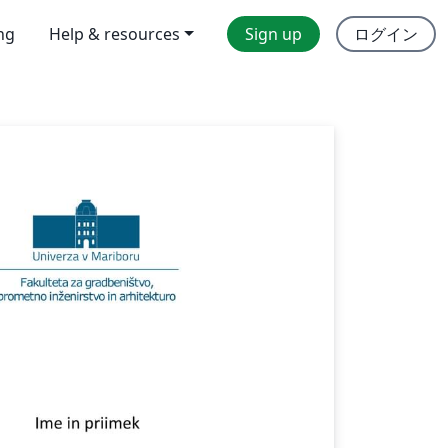
ing
Help & resources
Sign up
ログイン