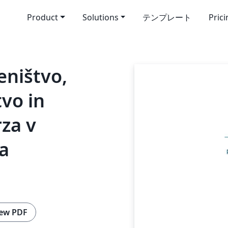
Product
Solutions
テンプレート
Pric
eništvo,
vo in
rza v
a
ew PDF