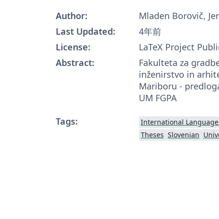
Author:
Mladen Borovič, Jer
Last Updated:
4年前
License:
LaTeX Project Publi
Abstract:
Fakulteta za gradb
inženirstvo in arhi
Mariboru - predlog
UM FGPA
Tags:
International Language
Theses
Slovenian
Univ