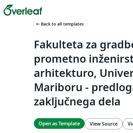
arrow_left_alt
Back to all templates
Fakulteta za gradb
prometno inženirst
arhitekturo, Unive
Mariboru - predlog
zaključnega dela
Open as Template
View Source
Vi