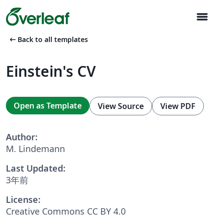
menu
arrow_left_alt
Back to all templates
Einstein's CV
Open as Template
View Source
View PDF
Author:
M. Lindemann
Last Updated:
3年前
License:
Creative Commons CC BY 4.0