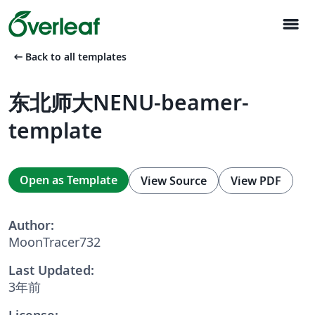
menu
arrow_left_alt
Back to all templates
东北师大NENU-beamer-
template
Open as Template
View Source
View PDF
Author:
MoonTracer732
Last Updated:
3年前
License: