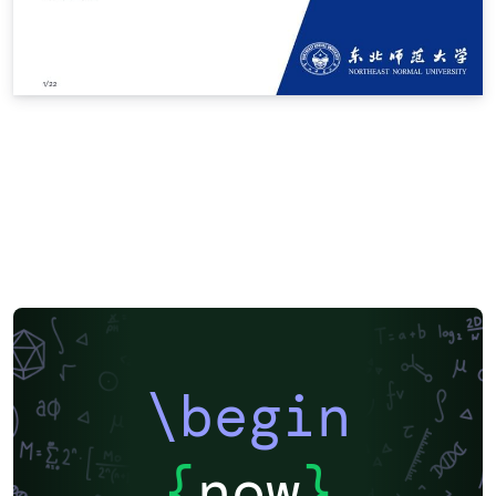
\begin
{
now
}