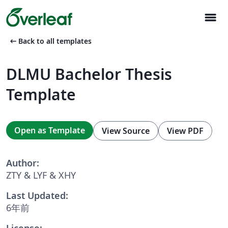
menu
arrow_left_alt
Back to all templates
DLMU Bachelor Thesis
Template
Open as Template
View Source
View PDF
Author:
ZTY & LYF & XHY
Last Updated:
6年前
License: