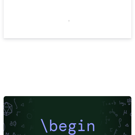
\begin