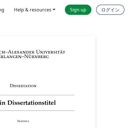
ing
Help & resources
Sign up
ログイン