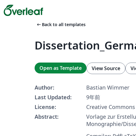
arrow_left_alt
Back to all templates
Dissertation_Germ
Open as Template
View Source
Vi
Author:
Bastian Wimmer
Last Updated:
9年前
License:
Creative Commons 
Abstract:
Vorlage zur Erstell
Monographie/Disse
Compiler: PdfLaTeX