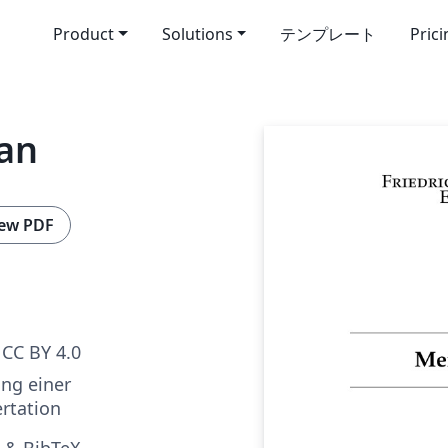
Product
Solutions
テンプレート
Pric
an
ew PDF
CC BY 4.0
ung einer
rtation
 & BibTeX