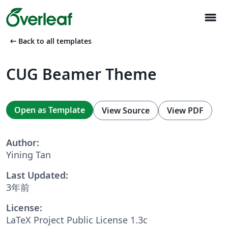
menu
arrow_left_alt
Back to all templates
CUG Beamer Theme
Open as Template
View Source
View PDF
Author:
Yining Tan
Last Updated:
3年前
License:
LaTeX Project Public License 1.3c