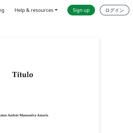
ing
Help & resources
Sign up
ログイン