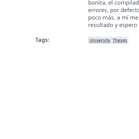
bonita, el compilad
errores, por defect
poco más, a mí me
resultado y espero
Tags:
University
Theses