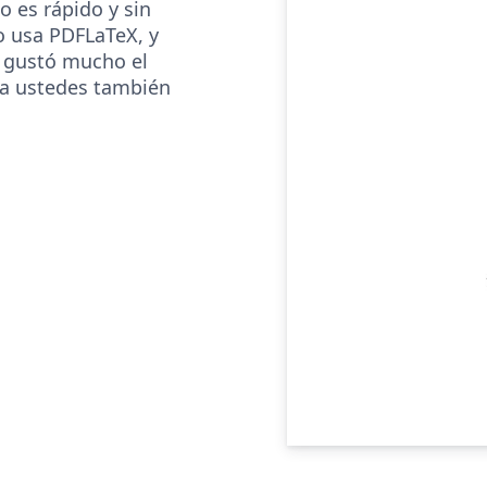
o es rápido y sin
o usa PDFLaTeX, y
 gustó mucho el
 a ustedes también