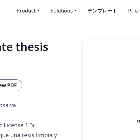
Product
Solutions
テンプレート
Pric
te thesis
ew PDF
osalva
c License 1.3c
igue una tesis limpia y