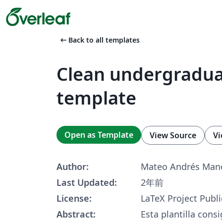
arrow_left_alt
Back to all templates
Clean undergradua
template
Open as Template
View Source
Vi
Author:
Mateo Andrés Man
Last Updated:
2年前
License:
LaTeX Project Publi
Abstract:
Esta plantilla cons