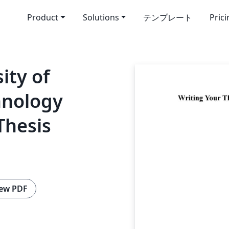
Product
Solutions
テンプレート
Pric
ity of
hnology
Thesis
ew PDF