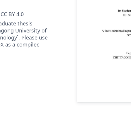
CC BY 4.0
aduate thesis
agong University of
nology`. Please use
X as a compiler.