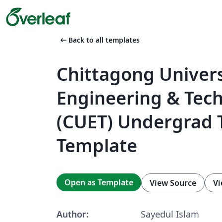
arrow_left_alt
Back to all templates
Chittagong Univers
Engineering & Tec
(CUET) Undergrad 
Template
Open as Template
View Source
Vi
Author:
Sayedul Islam