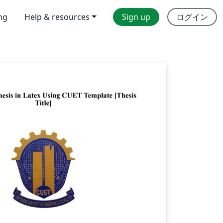
ing
Help & resources
Sign up
ログイン