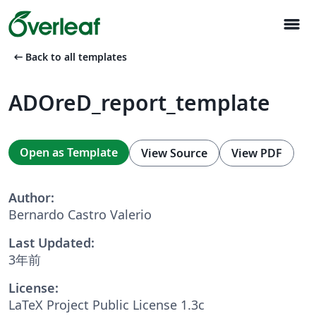
menu
arrow_left_alt
Back to all templates
ADOreD_report_template
Open as Template
View Source
View PDF
Author:
Bernardo Castro Valerio
Last Updated:
3年前
License:
LaTeX Project Public License 1.3c