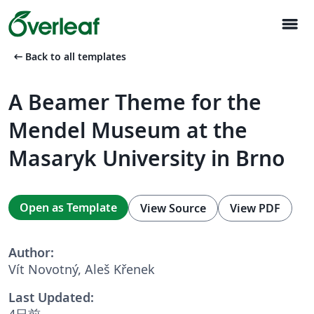
menu
arrow_left_alt
Back to all templates
A Beamer Theme for the
Mendel Museum at the
Masaryk University in Brno
Open as Template
View Source
View PDF
Author:
Vít Novotný, Aleš Křenek
Last Updated:
4日前