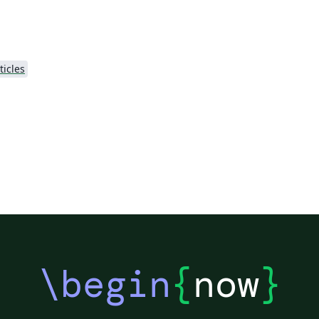
ticles
\begin
{
now
}