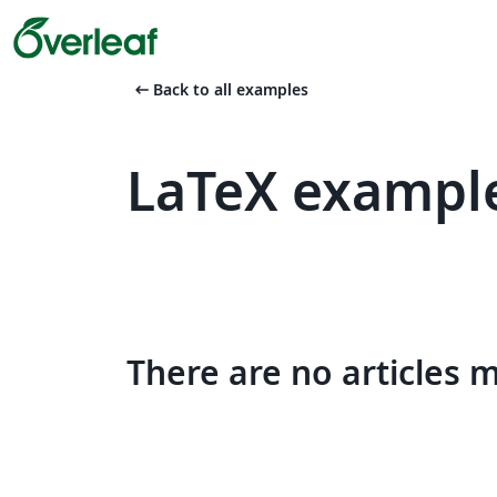
arrow_left_alt
Back to all examples
LaTeX exampl
There are no articles 