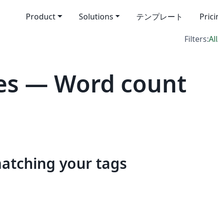
Product
Solutions
テンプレート
Pric
Filters:
All
es — Word count
matching your tags