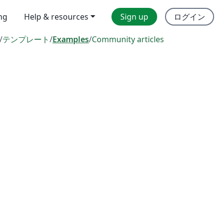
ing
Help & resources
Sign up
ログイン
/
テンプレート
/
Examples
/
Community articles