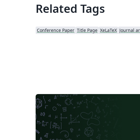
Related Tags
Conference Paper
Title Page
XeLaTeX
Journal ar