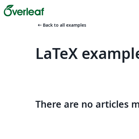
arrow_left_alt
Back to all examples
LaTeX example
There are no articles 