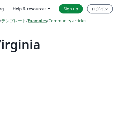
ing
Help & resources
Sign up
ログイン
/
テンプレート
/
Examples
/
Community articles
irginia