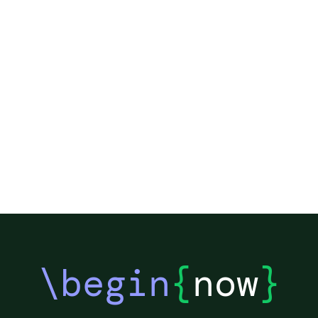
\begin
{
now
}