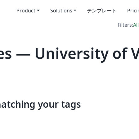
Product
Solutions
テンプレート
Pric
Filters:
All
s — University of V
matching your tags