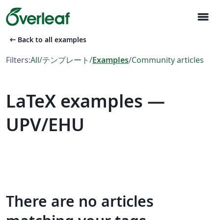
menu
arrow_left_alt
Back to all examples
Filters:
All
/
テンプレート
/
Examples
/
Community articles
LaTeX examples —
UPV/EHU
There are no articles