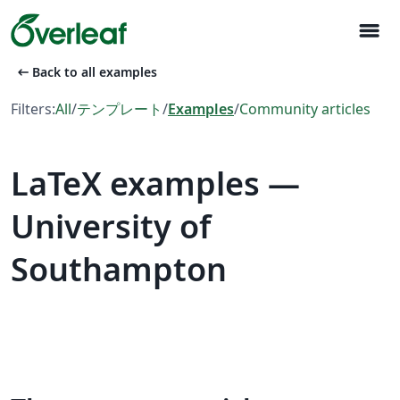
menu
arrow_left_alt
Back to all examples
Filters:
All
/
テンプレート
/
Examples
/
Community articles
LaTeX examples —
University of
Southampton