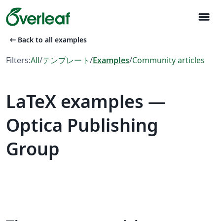
menu
arrow_left_alt
Back to all examples
Filters:
All
/
テンプレート
/
Examples
/
Community articles
LaTeX examples —
Optica Publishing
Group