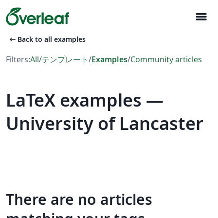
menu
arrow_left_alt
Back to all examples
Filters:
All
/
テンプレート
/
Examples
/
Community articles
LaTeX examples —
University of Lancaster
There are no articles