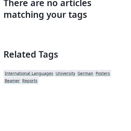
There are no articles
matching your tags
Related Tags
International Languages
University
German
Posters
Beamer
Reports