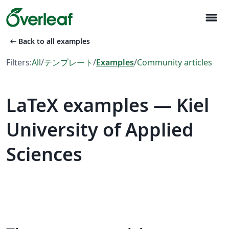
menu
arrow_left_alt
Back to all examples
Filters:
All
/
テンプレート
/
Examples
/
Community articles
LaTeX examples — Kiel
University of Applied
Sciences