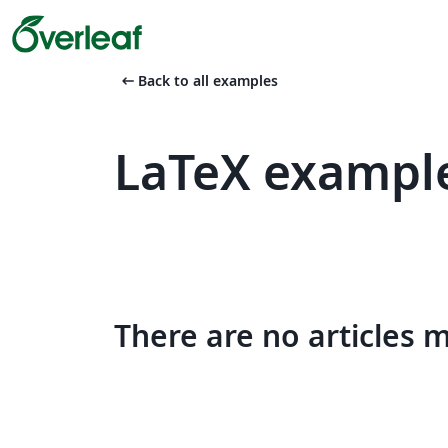
arrow_left_alt
Back to all examples
LaTeX example
There are no articles 