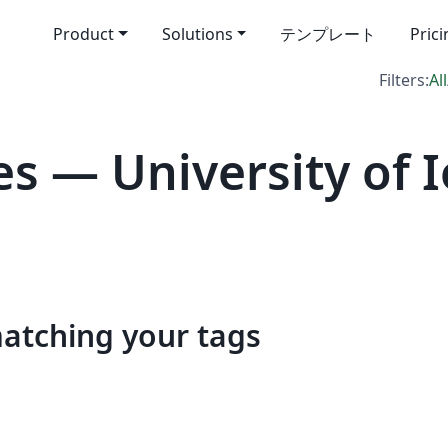
Product
Solutions
テンプレート
Pric
Filters:
All
s — University of 
matching your tags