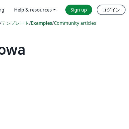
ing
Help & resources
Sign up
ログイン
/
テンプレート
/
Examples
/
Community articles
Iowa