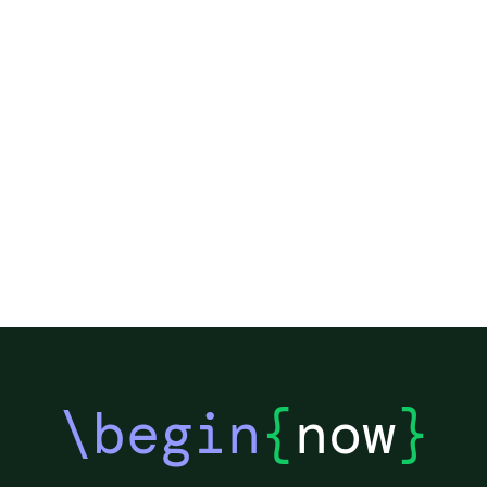
\begin
{
now
}