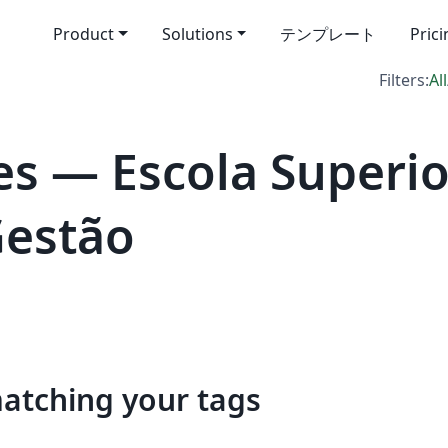
Product
Solutions
テンプレート
Pric
Filters:
All
s — Escola Superio
Gestão
matching your tags