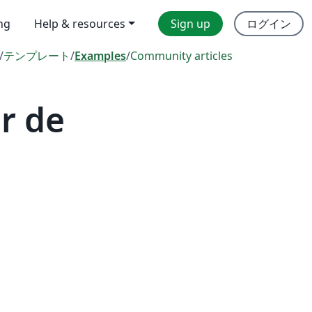
ing
Help & resources
Sign up
ログイン
/
テンプレート
/
Examples
/
Community articles
r de