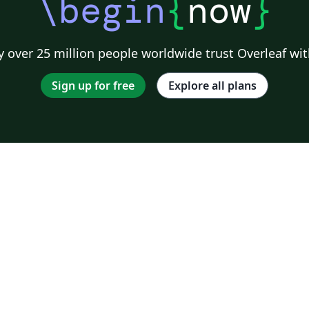
\begin
{
now
}
 over 25 million people worldwide trust Overleaf wit
Sign up for free
Explore all plans