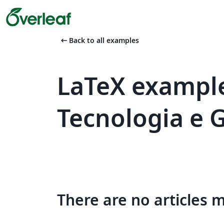
arrow_left_alt
Back to all examples
LaTeX example
Tecnologia e 
There are no articles 