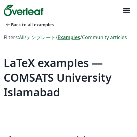
menu
arrow_left_alt
Back to all examples
Filters:
All
/
テンプレート
/
Examples
/
Community articles
LaTeX examples —
COMSATS University
Islamabad