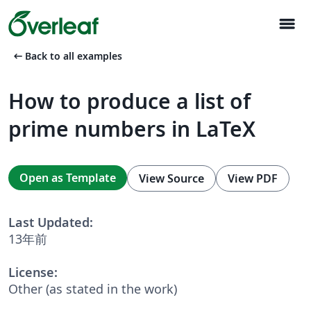
menu
arrow_left_alt
Back to all examples
How to produce a list of
prime numbers in LaTeX
Open as Template
View Source
View PDF
Last Updated:
13年前
License:
Other (as stated in the work)