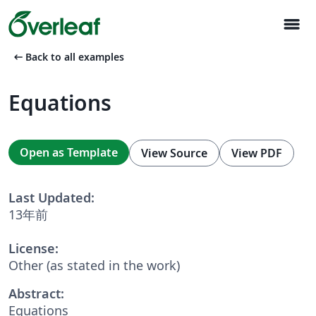
menu
arrow_left_alt
Back to all examples
Equations
Open as Template
View Source
View PDF
Last Updated:
13年前
License:
Other (as stated in the work)
Abstract:
Equations