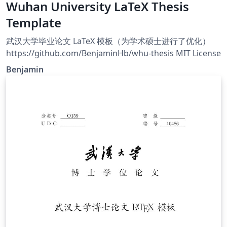
Wuhan University LaTeX Thesis
Template
武汉大学毕业论文 LaTeX 模板（为学术硕士进行了优化）
https://github.com/BenjaminHb/whu-thesis MIT License
Benjamin