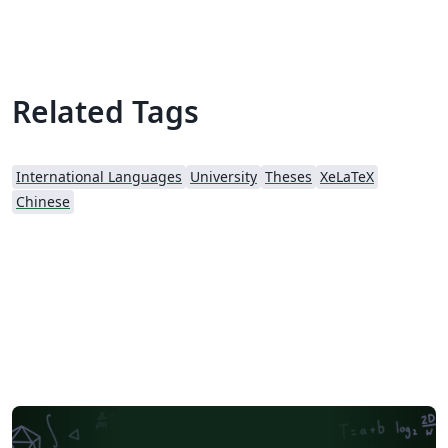
Related Tags
International Languages
University
Theses
XeLaTeX
Chinese