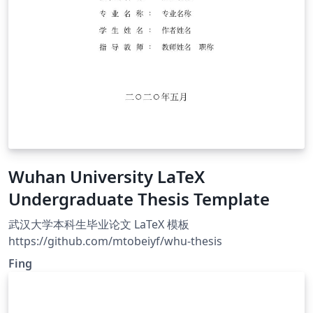
Wuhan University LaTeX
Undergraduate Thesis Template
武汉大学本科生毕业论文 LaTeX 模板
https://github.com/mtobeiyf/whu-thesis
Fing