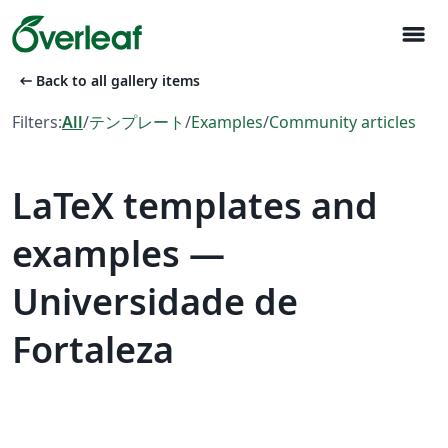
menu
arrow_left_alt
Back to all gallery items
Filters:
All
/
テンプレート
/
Examples
/
Community articles
LaTeX templates and
examples —
Universidade de
Fortaleza