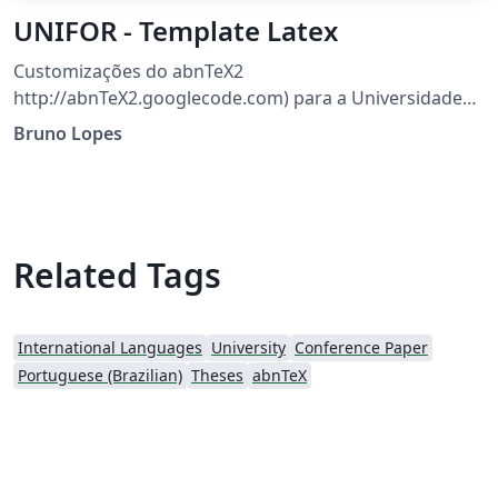
UNIFOR - Template Latex
Customizações do abnTeX2
http://abnTeX2.googlecode.com) para a Universidade
de Fortaleza O mantenedor atual deste projeto é Bruno
Bruno Lopes
Lopes (bruno.lopes@unifor.br)
Related Tags
International Languages
University
Conference Paper
Portuguese (Brazilian)
Theses
abnTeX