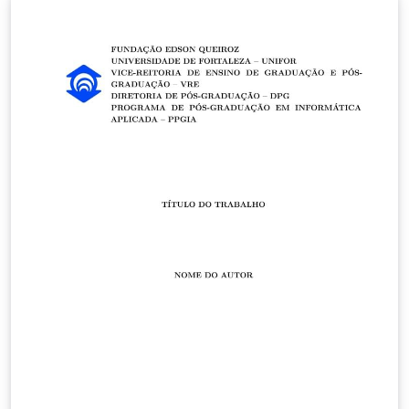
simétrico AES e assimétrico RSA e aplicá-los a
ambientes de Internet das Coisas, para que se possa
avaliar o impacto na performance dos mesmos. Assim
como, aplicar algoritmos de criptografia na camada de
rede, na tentativa de garantir a segurança dos dados
trocados em um ambiente de Internet das Coisas.
Através do estudo, foi verificado que algoritmos
assimétricos possuem maior impacto na performance
do dispositivo, pois se baseam em cálculos complexos.
Com isso, foram escolhidas plataformas utilizadas em
prototipagem para mensurar o impacto no
processamento. Ao realizar os testes, foi possível
provar o impacto na rede e ajudar, através dos dados
coletados, a escolher o algoritmo que melhor se
adequa ao ambiente de Internet das Coisas, assim
como, às necessidades de segurança dos mesmos.
Created with the UNIFOR dissertation template