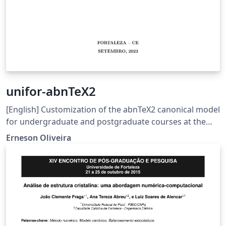
unifor-abnTeX2
[English] Customization of the abnTeX2 canonical model
for undergraduate and postgraduate courses at the
University of Fortaleza. [Portuguese] Personalização do
Erneson Oliveira
modelo canônico abnTeX2 para cursos de graduação e
pós-graduação da Universidade de Fortaleza.